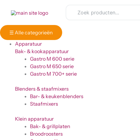
Ga
naar
de
inhoud
☰
Alle categorieën
Apparatuur
Bak- & kookapparatuur
Gastro M 600 serie
Gastro M 650 serie
Gastro M 700+ serie
Blenders & staafmixers
Bar- & keukenblenders
Staafmixers
Klein apparatuur
Bak- & grillplaten
Broodroosters