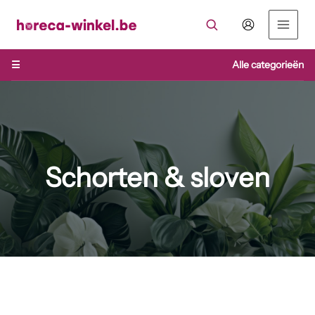
Ga
naar
de
inhoud
☰
Alle categorieën
Schorten & sloven