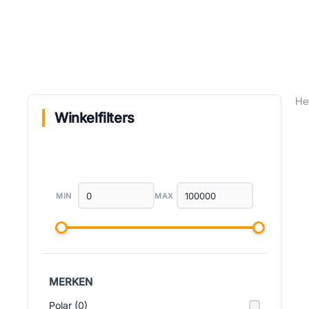
He
Winkelfilters
MIN
MAX
MERKEN
Polar (0)