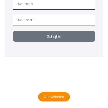
Uw
Naam
Uw
email
Schrijf In
Klaar om jouw perfecte bord te vinden?
Bekijk onze online winkel
Nu winkelen