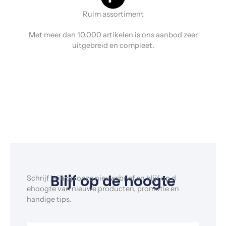
Ruim assortiment
Met meer dan 10.000 artikelen is ons aanbod zeer
uitgebreid en compleet.
Blijf op de hoogte
Schrijf je in op onze nieuwsbrief en blijf op d
ehoogte van nieuwe producten, promotie en
handige tips.