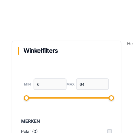
He
Winkelfilters
MIN
MAX
MERKEN
Polar (0)