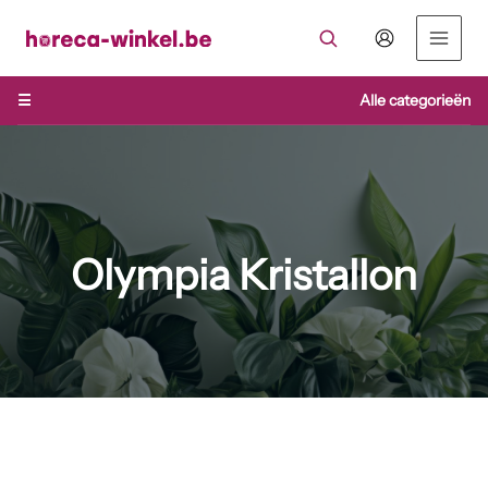
Ga
naar
de
inhoud
☰
Alle categorieën
Olympia Kristallon