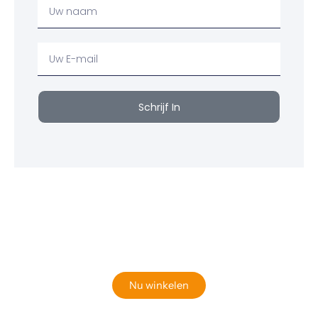
Uw
Naam
Uw
email
Schrijf In
Klaar om jouw perfecte bord te vinden?
Bekijk onze online winkel
Nu winkelen