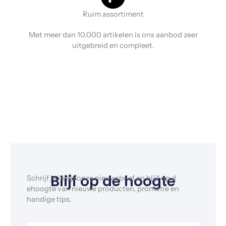
Ruim assortiment
Met meer dan 10.000 artikelen is ons aanbod zeer
uitgebreid en compleet.
Blijf op de hoogte
Schrijf je in op onze nieuwsbrief en blijf op d
ehoogte van nieuwe producten, promotie en
handige tips.