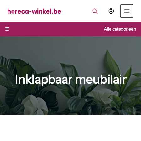
Ga
naar
de
inhoud
☰
Alle categorieën
Inklapbaar meubilair