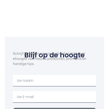
Blijf op de hoogte
Schrijf je in op onze nieuwsbrief en blijf op d
ehoogte van nieuwe producten, promotie en
handige tips.
Uw
Naam
Uw
email