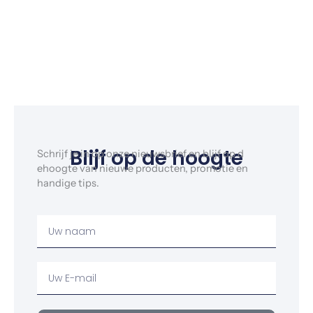
Blijf op de hoogte
Schrijf je in op onze nieuwsbrief en blijf op d
ehoogte van nieuwe producten, promotie en
handige tips.
Uw
Naam
Uw
email