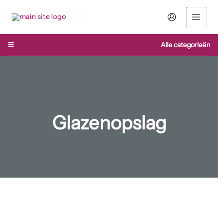
Ga
naar
de
inhoud
☰
Alle categorieën
Glazenopslag