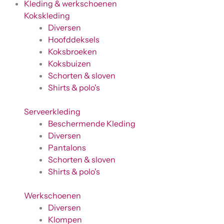
Kleding & werkschoenen
Kokskleding
Diversen
Hoofddeksels
Koksbroeken
Koksbuizen
Schorten & sloven
Shirts & polo's
Serveerkleding
Beschermende Kleding
Diversen
Pantalons
Schorten & sloven
Shirts & polo's
Werkschoenen
Diversen
Klompen