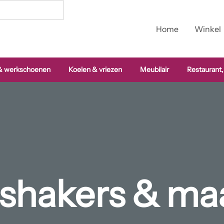
Home
Winkel
 & werkschoenen
Koelen & vriezen
Meubilair
Restaurant,
lshakers & ma