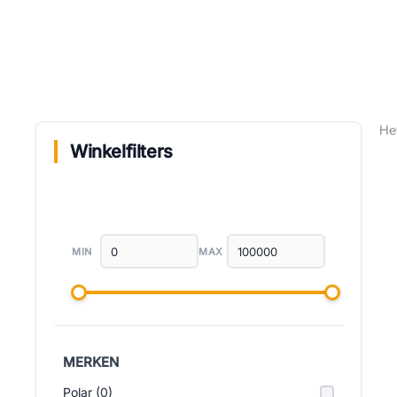
He
Winkelfilters
MIN
MAX
MERKEN
Polar (0)