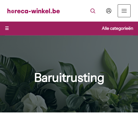
Ga
naar
de
inhoud
☰
Alle categorieën
Baruitrusting