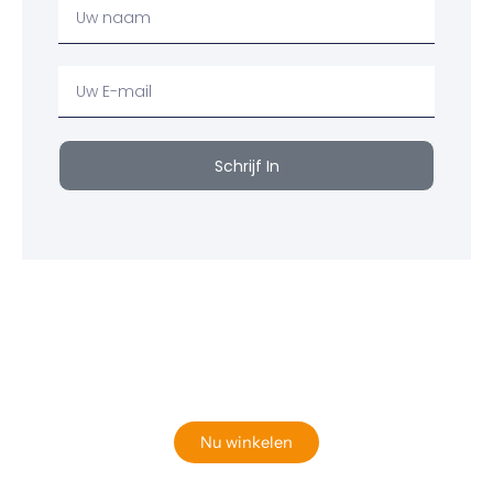
Uw
Naam
Uw
email
Schrijf In
Klaar om jouw perfecte bord te vinden?
Bekijk onze online winkel
Nu winkelen