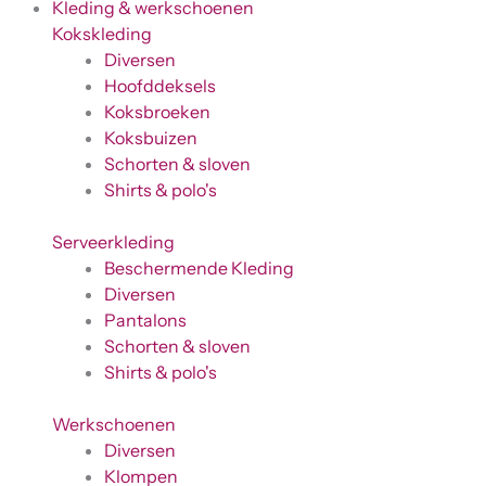
Kleding & werkschoenen
Kokskleding
Diversen
Hoofddeksels
Koksbroeken
Koksbuizen
Schorten & sloven
Shirts & polo's
Serveerkleding
Beschermende Kleding
Diversen
Pantalons
Schorten & sloven
Shirts & polo's
Werkschoenen
Diversen
Klompen