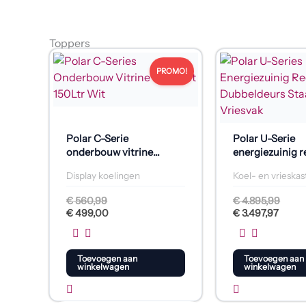
Toppers
Oorspronkelijke
Huidige
Oorspronkelijke
Huidige
prijs
prijs
prijs
prijs
PROMO!
was:
is:
was:
is:
€ 560,99.
€ 499,00.
€ 4.895,99.
€ 3.497,97.
Polar C-Serie
Polar U-Serie
onderbouw vitrine
energiezuinig r
koelkast 150L wit
dubbeldeurs st
Display koelingen
Koel- en vrieska
vriesvak
€
560,99
€
4.895,99
€
499,00
€
3.497,97
Toevoegen aan
Toevoegen aan
winkelwagen
winkelwagen