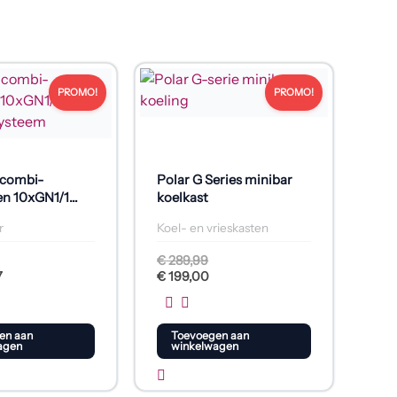
elijke
Oorspronkelijke
Huidige
prijs
prijs
PROMO!
PROMO!
was:
is:
.
€ 289,99.
€ 199,00.
 combi-
Polar G Series minibar
n 10xGN1/1
koelkast
igingssysteem
r
Koel- en vrieskasten
€
289,99
7
€
199,00
en aan
Toevoegen aan
agen
winkelwagen