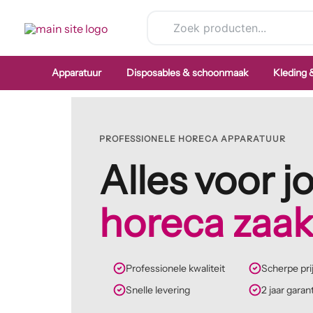
Ga
naar
de
inhoud
Apparatuur
Disposables & schoonmaak
Kleding
PROFESSIONELE HORECA APPARATUUR
Alles voor 
horeca zaa
Professionele kwaliteit
Scherpe pri
Snelle levering
2 jaar garan