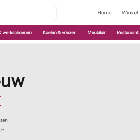
Home
Winkel
 & werkschoenen
Koelen & vriezen
Meubilair
Restaurant,
jouw
k
jzen
tie