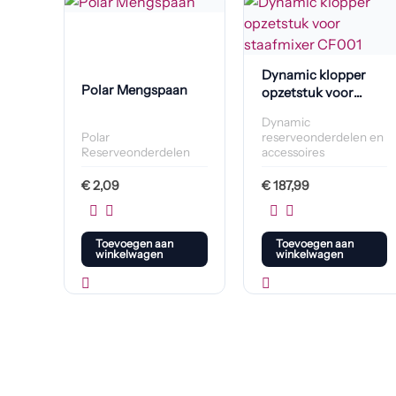
Dynamic klopper
Polar Mengspaan
opzetstuk voor
staafmixer CF001
Dynamic
Polar
reserveonderdelen en
Reserveonderdelen
accessoires
€
2,09
€
187,99
Toevoegen aan
Toevoegen aan
winkelwagen
winkelwagen